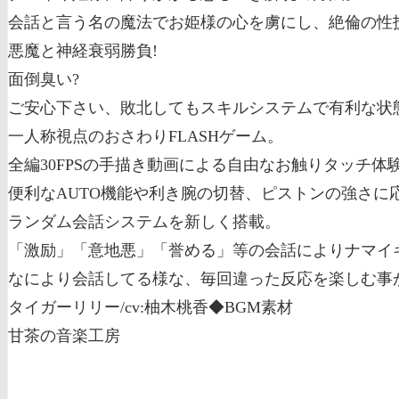
会話と言う名の魔法でお姫様の心を虜にし、絶倫の性
悪魔と神経衰弱勝負!
面倒臭い?
ご安心下さい、敗北してもスキルシステムで有利な状
一人称視点のおさわりFLASHゲーム。
全編30FPSの手描き動画による自由なお触りタッチ体
便利なAUTO機能や利き腕の切替、ピストンの強さに
ランダム会話システムを新しく搭載。
「激励」「意地悪」「誉める」等の会話によりナマイ
なにより会話してる様な、毎回違った反応を楽しむ事
タイガーリリー/cv:柚木桃香
◆BGM素材
甘茶の音楽工房