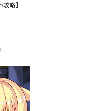
/攻略】
！