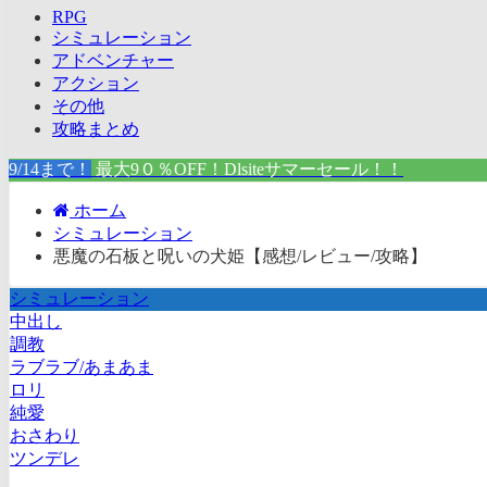
RPG
シミュレーション
アドベンチャー
アクション
その他
攻略まとめ
9/14まで！
最大9０％OFF！Dlsiteサマーセール！！
ホーム
シミュレーション
悪魔の石板と呪いの犬姫【感想/レビュー/攻略】
シミュレーション
中出し
調教
ラブラブ/あまあま
ロリ
純愛
おさわり
ツンデレ