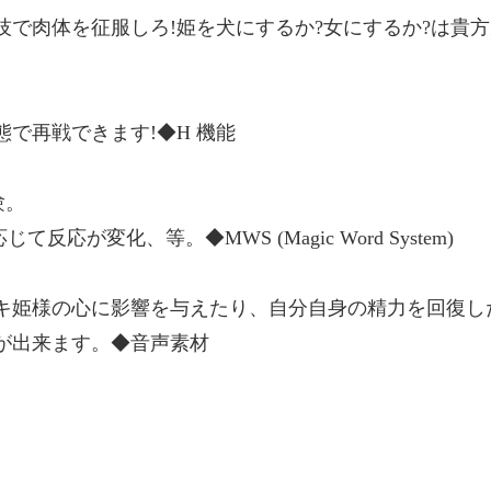
技で肉体を征服しろ!
姫を犬にするか?女にするか?は貴
態で再戦できます!
◆H 機能
験。
応じて反応が変化、等。
◆MWS (Magic Word System)
キ姫様の心に影響を与えたり、自分自身の精力を回復し
が出来ます。
◆音声素材