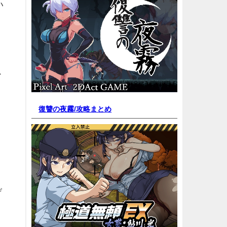
い
ス
復讐の夜霧/
攻略まとめ
げ