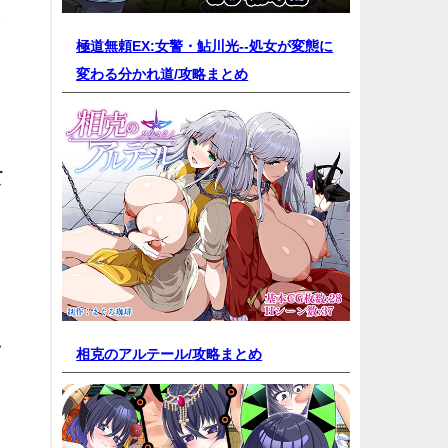
ま
極道無頼EX:女警・鮎川光--処女が変態に
変わる分かれ道/
攻略まとめ
て
し
相克のアルテール/
攻略まとめ