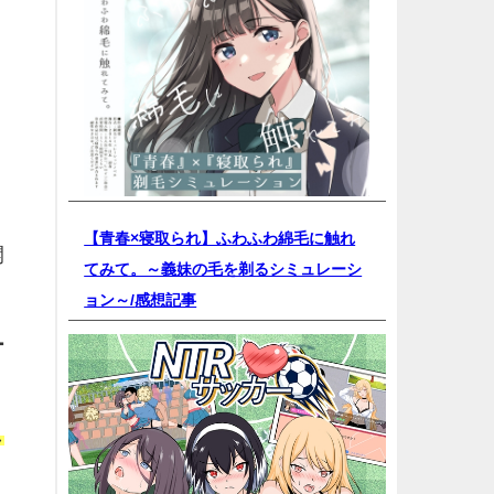
【青春×寝取られ】ふわふわ綿毛に触れ
開
てみて。～義妹の毛を剃るシミュレーシ
ョン～/
感想記事
ー
し