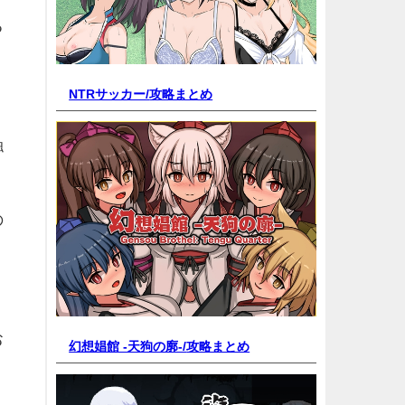
る
NTRサッカー/
攻略まとめ
触
の
お
幻想娼館 -天狗の廓-/
攻略まとめ