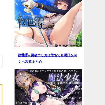
救世譚～勇者エリカは堕ちても明日を向
く～/
攻略まとめ