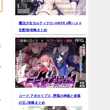
魔法少女ヨルティナ(1○)#NTR #即ハメ #
生配信/
攻略まとめ
す
い
コード:アポカリプス -堕落の神姫と奈落
る
の王-/
攻略まとめ