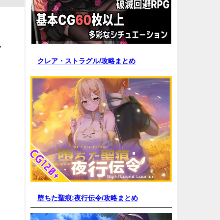
ラ
クレア・ストラグル/
攻略まとめ
堕ちた聖痕:夜行伝令/
攻略まとめ