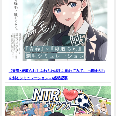
【青春×寝取られ】ふわふわ綿毛に触れてみて。～義妹の毛
を剃るシミュレーション～/
感想記事