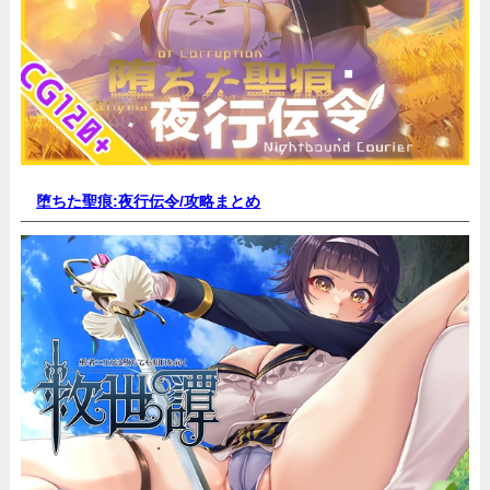
堕ちた聖痕:夜行伝令/
攻略まとめ