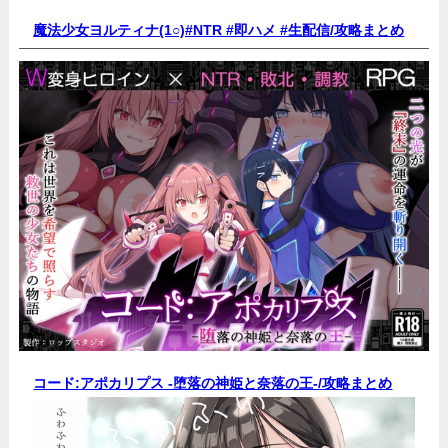
魔法少女ヨルティナ(1○)#NTR #即ハメ #生配信/
攻略まとめ
コード:アポカリプス -堕落の神姫と奈落の王-/
攻略まとめ