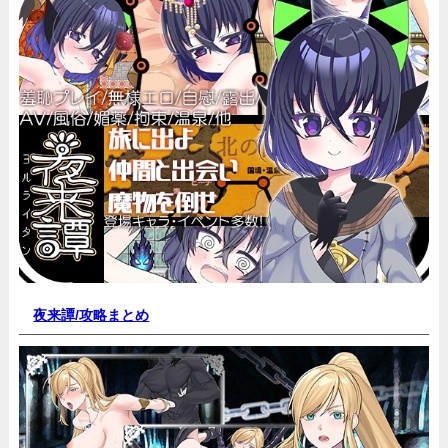
夜来譚/
攻略まとめ