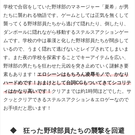
学校で合宿をしていた野球部のマネージャー「夏希」が男
たちに襲われる物語です。ゲームとしては正気を無くして
襲ってくる野球部員たちから逃げて隠れたり、倒したり、
ダンボールに隠れながら移動するステルスアクションゲー
ムです。学校の中は暴漢と化した野球部員たちが闊歩して
いるので、うまく隠れて逃げないとレイプされてしまいま
す。また夜の学校を探索することでキーアイテムを広い、
野球部の男たちを狂わせた元凶を突き止めていく謎解き要
素もあります！
エロシーンはもちろん凌辱モノで、かなり
ハードめです！おまけとして台詞CGもついてきてシコリテ
ィはかなり高いです！
クリアまでは約1時間ほどでした。サ
クッとクリアできるステルスアクション＆エロゲーなので
お手頃だと思います！
◆ 狂った野球部員たちの襲撃を回避