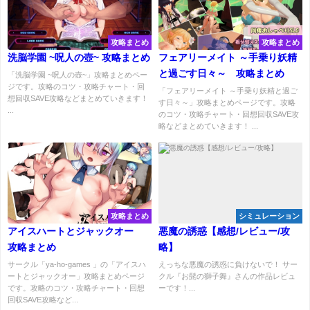
攻略まとめ
攻略まとめ
洗脳学園 ~呪人の壺~ 攻略まとめ
フェアリーメイト ～手乗り妖精
と過ごす日々～ 攻略まとめ
「洗脳学園 ~呪人の壺~」攻略まとめペー
ジです。攻略のコツ・攻略チャート・回
「フェアリーメイト ～手乗り妖精と過ご
想回収SAVE攻略などまとめていきます！
す日々～」攻略まとめページです。攻略
...
のコツ・攻略チャート・回想回収SAVE攻
略などまとめていきます！ ...
攻略まとめ
シミュレーション
アイスハートとジャックオー
悪魔の誘惑【感想/レビュー/攻
攻略まとめ
略】
サークル「ya-ho-games 」の「アイスハ
えっちな悪魔の誘惑に負けないで！ サー
ートとジャックオー」攻略まとめページ
クル『お髭の獅子舞』さんの作品レビュ
です。攻略のコツ・攻略チャート・回想
ーです！...
回収SAVE攻略など...