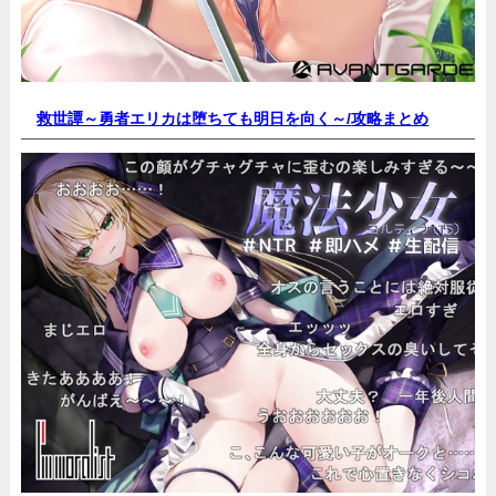
救世譚～勇者エリカは堕ちても明日を向く～/
攻略まとめ