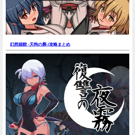
幻想娼館 -天狗の廓-/
攻略まとめ