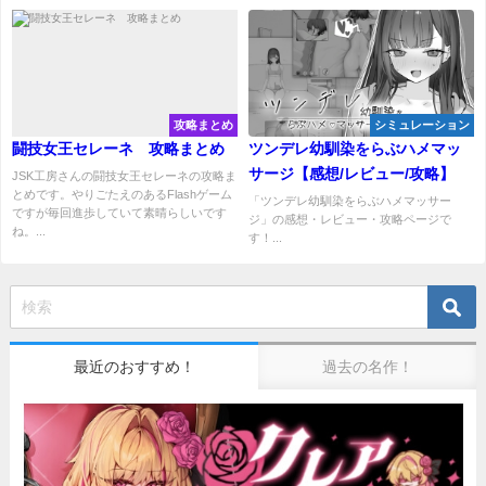
攻略まとめ
シミュレーション
闘技女王セレーネ 攻略まとめ
ツンデレ幼馴染をらぶハメマッ
サージ【感想/レビュー/攻略】
JSK工房さんの闘技女王セレーネの攻略ま
とめです。やりごたえのあるFlashゲーム
「ツンデレ幼馴染をらぶハメマッサー
ですが毎回進歩していて素晴らしいです
ジ」の感想・レビュー・攻略ページで
ね。...
す！...
最近のおすすめ！
過去の名作！