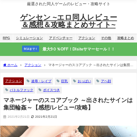
厳選された同人ゲームのレビュー・攻略サイト
ゲンセン ~エロ同人レビュー
＆感想＆攻略まとめサイト~
RPG
シミュレーション
アドベンチャー
アクション
その他
攻略まとめ
最大9０％OFF！Dlsiteサマーセール！！
9/14まで！
ホーム
アクション
マネージャーのスコアブック ～出されたサインは集団輪
姦～【感想/レビュー/攻略】
アクション
凌辱・レイプ
巨乳
おっぱい
アヘ顔
バトルファック
ボイスつき
マネージャーのスコアブック ～出されたサインは
集団輪姦～【感想/レビュー/攻略】
2021年2月21日
2021年2月21日