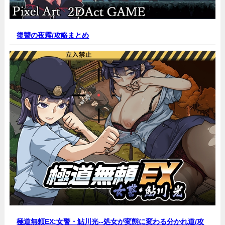
復讐の夜霧/
攻略まとめ
極道無頼EX:女警・鮎川光--処女が変態に変わる分かれ道/
攻