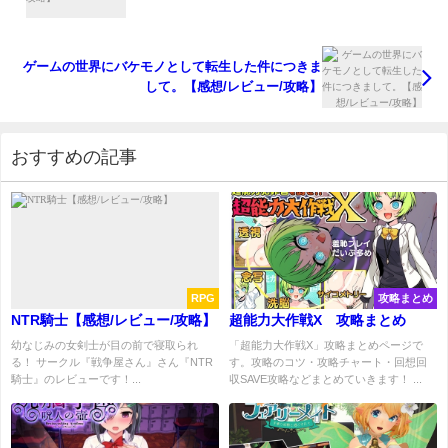
ゲームの世界にバケモノとして転生した件につきま
して。【感想/レビュー/攻略】
おすすめの記事
RPG
攻略まとめ
NTR騎士【感想/レビュー/攻略】
超能力大作戦X 攻略まとめ
幼なじみの女剣士が目の前で寝取られ
「超能力大作戦X」攻略まとめページで
る！ サークル『戦争屋さん』さん『NTR
す。攻略のコツ・攻略チャート・回想回
騎士』のレビューです！...
収SAVE攻略などまとめていきます！ ...