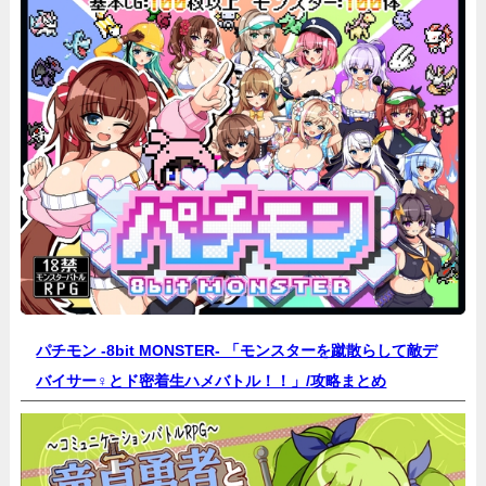
パチモン -8bit MONSTER- 「モンスターを蹴散らして敵デ
バイサー♀とド密着生ハメバトル！！」/
攻略まとめ