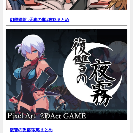
幻想娼館 -天狗の廓-/
攻略まとめ
復讐の夜霧/
攻略まとめ