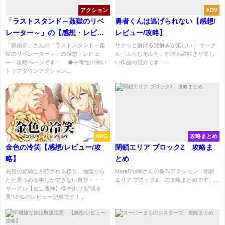
アクション
ADV
「ラストスタンド～姦獄のリベ
勇者くんは逃げられない【感想/
レーター～」の【感想・レビュ
レビュー/攻略】
ー・攻略】
「穀雨堂」さんの「ラストスタンド～姦
サクッと解ける謎解きが楽しい！ サーク
獄のリベレーター～」の感想・レビュ
ル「ふらむそふと」が贈る謎解きが楽し
ー・攻略ページです！ ◆中毒性の高い
い作品の紹介です！...
トップダウンアクション...
RPG
攻略まとめ
金色の冷笑【感想/レビュー/攻
閉鎖エリア ブロックZ 攻略ま
略】
とめ
高嶺の姫騎士が犯される様と、物陰から
MaraStudioさんの新作アクション「閉鎖
ただ見つめる事しかできない自分・・・
エリア ブロックZ」の攻略まとめです。...
サークル【ぬこ魔神】様手掛ける"覗き
見"RPGのレビュー記事です！...