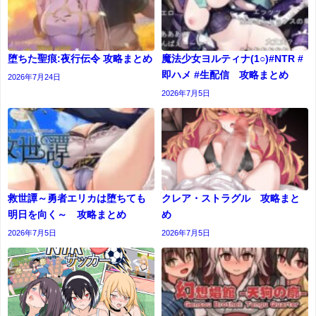
堕ちた聖痕:夜行伝令 攻略まとめ
魔法少女ヨルティナ(1○)#NTR #
即ハメ #生配信 攻略まとめ
2026年7月24日
2026年7月5日
救世譚～勇者エリカは堕ちても
クレア・ストラグル 攻略まと
明日を向く～ 攻略まとめ
め
2026年7月5日
2026年7月5日