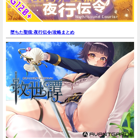
堕ちた聖痕:夜行伝令/
攻略まとめ