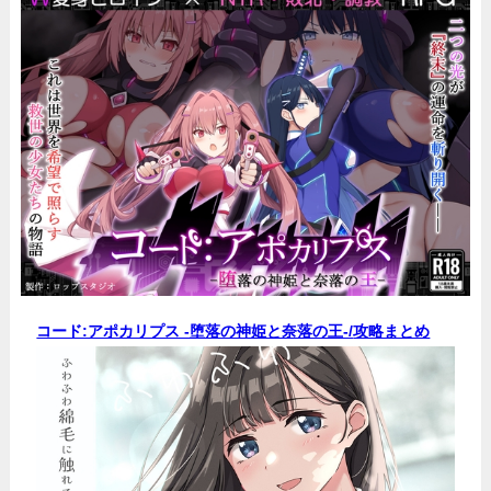
コード:アポカリプス -堕落の神姫と奈落の王-/
攻略まとめ