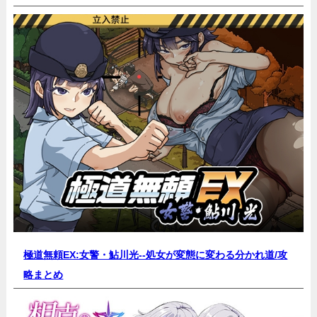
極道無頼EX:女警・鮎川光--処女が変態に変わる分かれ道/
攻
略まとめ