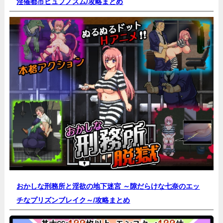
淫催都市ヒュプノズム/
攻略まとめ
おかしな刑務所と淫欲の地下迷宮 ～隙だらけな七奈のエッ
チなプリズンブレイク～/
攻略まとめ