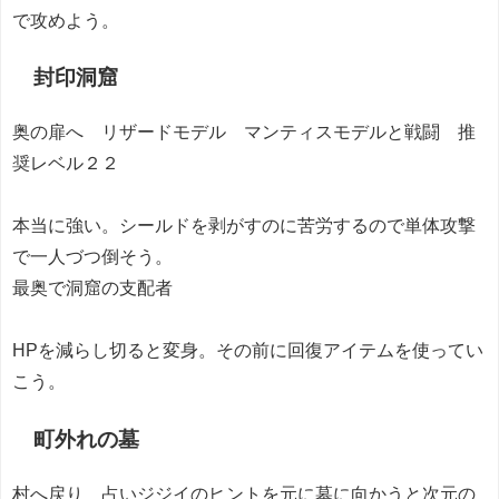
で攻めよう。
封印洞窟
奥の扉へ リザードモデル マンティスモデルと戦闘 推
奨レベル２２
本当に強い。シールドを剥がすのに苦労するので単体攻撃
で一人づつ倒そう。
最奥で洞窟の支配者
HPを減らし切ると変身。その前に回復アイテムを使ってい
こう。
町外れの墓
村へ戻り 占いジジイのヒントを元に墓に向かうと次元の