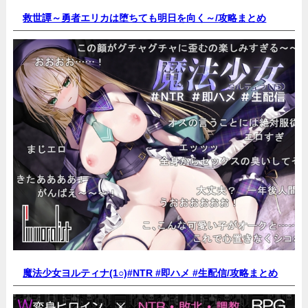
救世譚～勇者エリカは堕ちても明日を向く～/
攻略まとめ
魔法少女ヨルティナ(1○)#NTR #即ハメ #生配信/
攻略まとめ