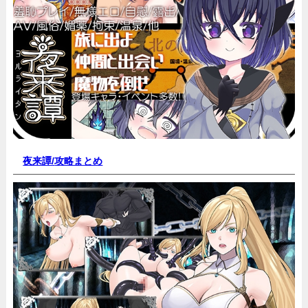
夜来譚/
攻略まとめ