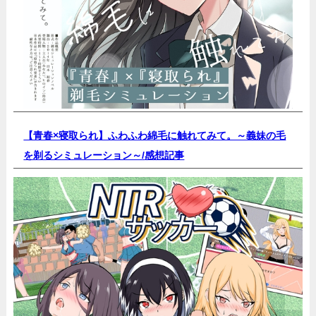
【青春×寝取られ】ふわふわ綿毛に触れてみて。～義妹の毛
を剃るシミュレーション～/
感想記事