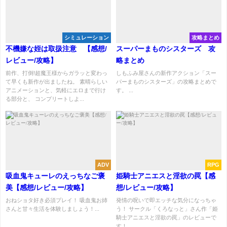
シミュレーション
攻略まとめ
不機嫌な姪は取扱注意 【感想/
スーパーまものシスターズ 攻
レビュー/攻略】
略まとめ
前作、打倒!超魔王様からガラッと変わっ
しもふみ屋さんの新作アクション「スー
て早くも新作が出ましたね。 素晴らしい
パーまものシスターズ」の攻略まとめで
アニメーションと、気軽にエロまで行け
す。 ...
る部分と、 コンプリートしよ...
ADV
RPG
吸血鬼キューレのえっちなご褒
姫騎士アニエスと淫欲の罠【感
美【感想/レビュー/攻略】
想/レビュー/攻略】
おねショタ好き必須プレイ！ 吸血鬼お姉
発情の呪いで即エッチな気分になっちゃ
さんと甘々生活を体験しましょう！...
う！ サークル「くろなっと」さん作「姫
騎士アニエスと淫欲の罠」のレビューで
す！...