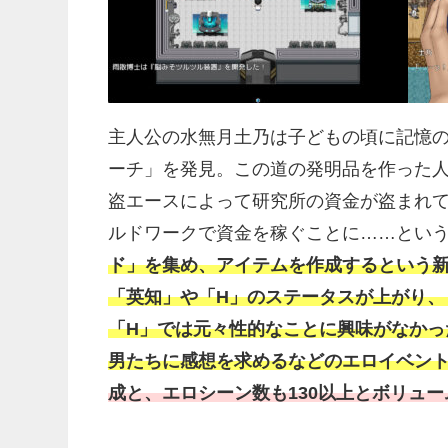
主人公の水無月土乃は子どもの頃に記憶
ーチ」を発見。この道の発明品を作った
盗エースによって研究所の資金が盗まれ
ルドワークで資金を稼ぐことに……とい
ド」を集め、アイテムを作成するという新
「英知」や「H」のステータスが上がり、
「H」では元々性的なことに興味がなか
男たちに感想を求めるなどのエロイベン
成と、エロシーン数も130以上とボリュ