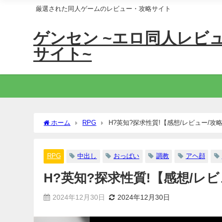
厳選された同人ゲームのレビュー・攻略サイト
ゲンセン ~エロ同人レビ
サイト~
ホーム
RPG
H?英知?探求性質!【感想/レビュー/攻
RPG
中出し
おっぱい
調教
アヘ顔
H?英知?探求性質!【感想/レビ
2024年12月30日
2024年12月30日