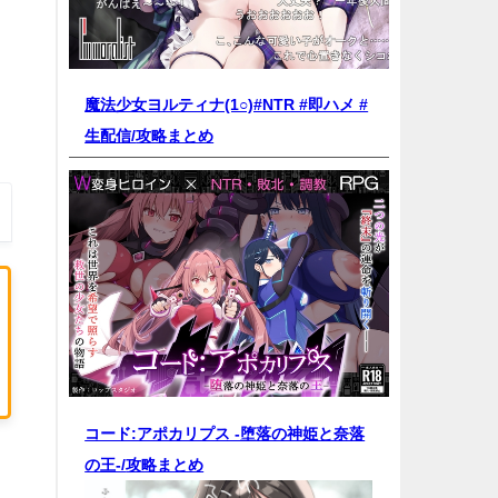
魔法少女ヨルティナ(1○)#NTR #即ハメ #
生配信/
攻略まとめ
コード:アポカリプス -堕落の神姫と奈落
の王-/
攻略まとめ