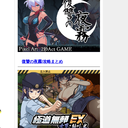
復讐の夜霧/
攻略まとめ
い