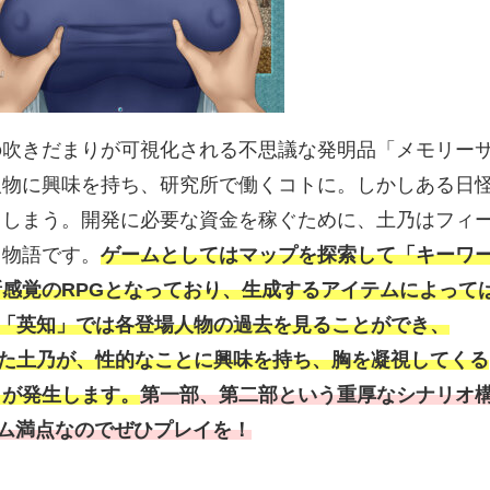
の吹きだまりが可視化される不思議な発明品「メモリー
人物に興味を持ち、研究所で働くコトに。しかしある日
てしまう。開発に必要な資金を稼ぐために、土乃はフィ
う物語です。
ゲームとしてはマップを探索して「キーワ
感覚のRPGとなっており、生成するアイテムによって
「英知」では各登場人物の過去を見ることができ、
った土乃が、性的なことに興味を持ち、胸を凝視してくる
トが発生します。
第一部、第二部という重厚なシナリオ
ーム満点なのでぜひプレイを！