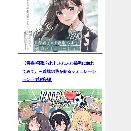
【青春×寝取られ】ふわふわ綿毛に触れ
てみて。～義妹の毛を剃るシミュレーシ
ョン～/
感想記事