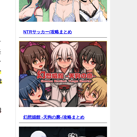
NTRサッカー/
攻略まとめ
サ
怪
ー
ー
は
構
幻想娼館 -天狗の廓-/
攻略まとめ