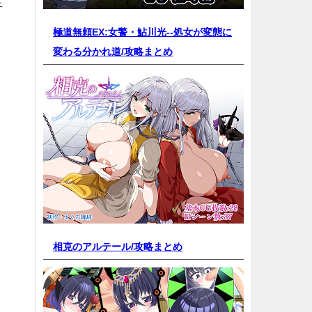
生
極道無頼EX:女警・鮎川光--処女が変態に
変わる分かれ道/
攻略まとめ
相克のアルテール/
攻略まとめ