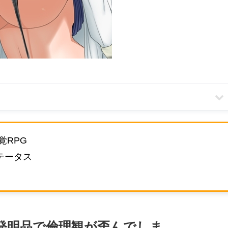
覚RPG
テータス
発明品で倫理観が歪んでしま