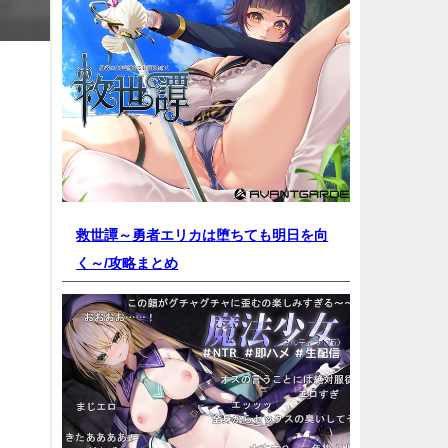
救世譚～勇者エリカは堕ちても明日を向
く～/
攻略まとめ