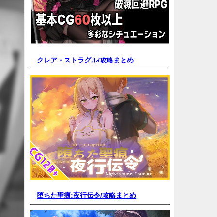
クレア・ストラグル/
攻略まとめ
堕ちた聖痕:夜行伝令/
攻略まとめ