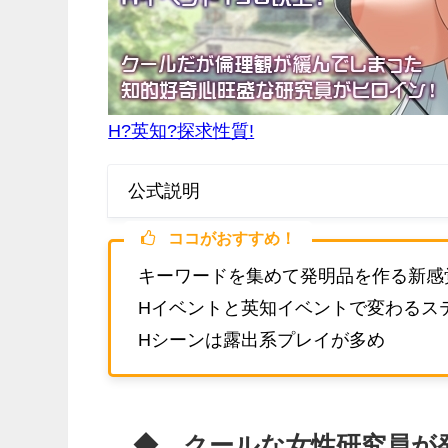
H?英知?探求性質!
公式説明
ココがおすすめ！
キーワードを集めて発明品を作る新感
Hイベントと英知イベントで変わるス
Hシーンは露出系プレイが多め
◆ クールな女性研究員が