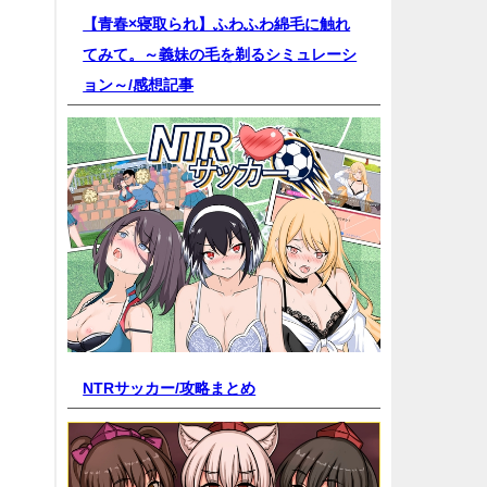
【青春×寝取られ】ふわふわ綿毛に触れ
てみて。～義妹の毛を剃るシミュレーシ
ョン～/
感想記事
NTRサッカー/
攻略まとめ