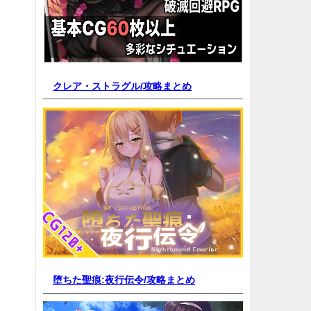
クレア・ストラグル/
攻略まとめ
堕ちた聖痕:夜行伝令/
攻略まとめ