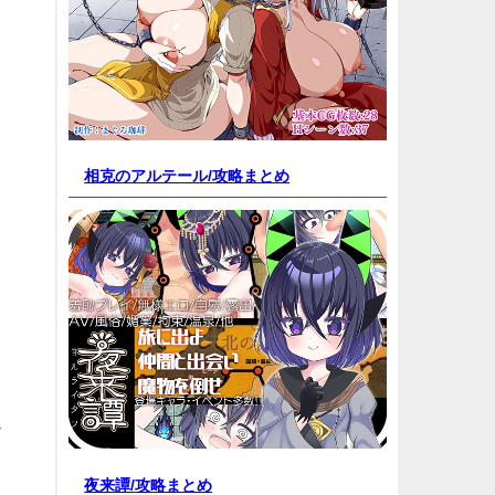
相克のアルテール/
攻略まとめ
イ
夜来譚/
攻略まとめ