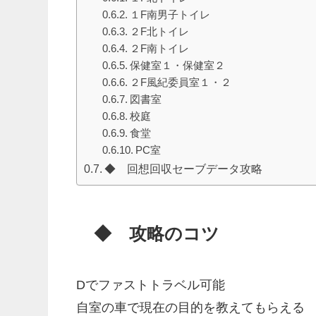
１F南男子トイレ
２F北トイレ
２F南トイレ
保健室１・保健室２
２F風紀委員室１・２
図書室
校庭
食堂
PC室
◆ 回想回収セーブデータ攻略
◆ 攻略のコツ
Dでファストトラベル可能
自室の車で現在の目的を教えてもらえる