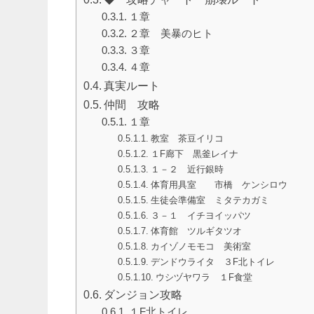
１章
２章 美暴のヒト
３章
４章
真実ルート
仲間 攻略
１章
教室 茶豆イリコ
１F廊下 黒釜レイナ
１－２ 近行銀時
体育用具室 市橋 ケンシロウ
生徒会準備室 ミタテカガミ
３－１ イチヨイッパツ
体育館 ツルギタツオ
カイゾノモモコ 美術室
デンドウライタ ３F北トイレ
ウシヅヤワラ １F食堂
ダンジョン攻略
１F北トイレ