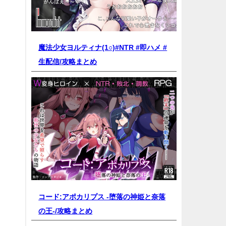
魔法少女ヨルティナ(1○)#NTR #即ハメ #
生配信/
攻略まとめ
コード:アポカリプス -堕落の神姫と奈落
の王-/
攻略まとめ