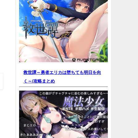
救世譚～勇者エリカは堕ちても明日を向
く～/
攻略まとめ