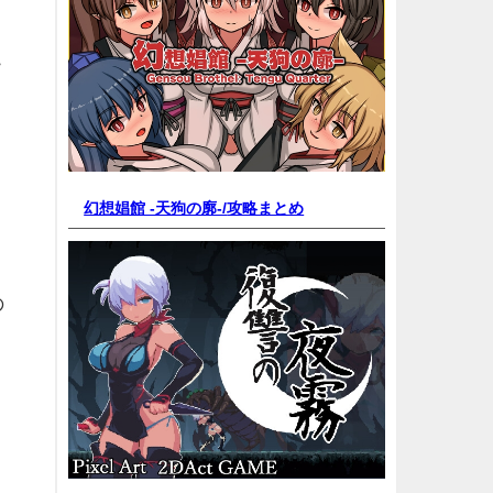
こ
ょ
幻想娼館 -天狗の廓-/
攻略まとめ
の