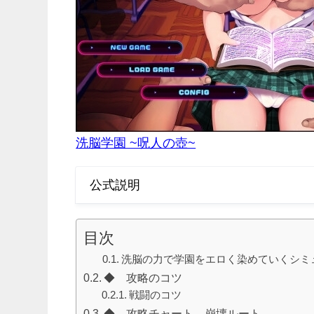
洗脳学園 ~呪人の壺~
公式説明
目次
洗脳の力で学園をエロく染めていくシミュ
◆ 攻略のコツ
戦闘のコツ
◆ 攻略チャート 崩壊ルート