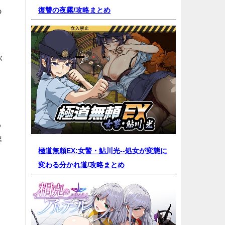
復讐の夜霧/
攻略まとめ
つ
。
が
ら
解
極道無頼EX:女警・鮎川光--処女が変態に
変わる分かれ道/
攻略まとめ