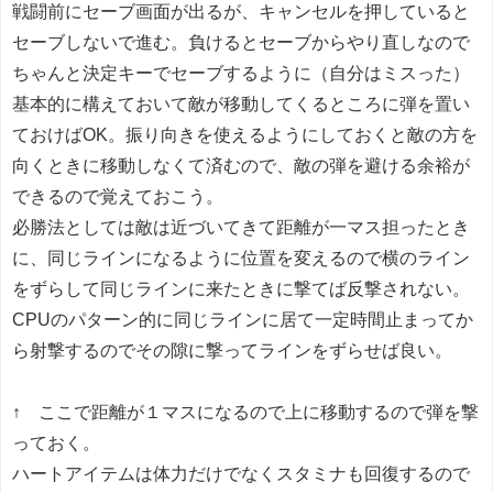
戦闘前にセーブ画面が出るが、キャンセルを押していると
セーブしないで進む。負けるとセーブからやり直しなので
ちゃんと決定キーでセーブするように（自分はミスった）
基本的に構えておいて敵が移動してくるところに弾を置い
ておけばOK。振り向きを使えるようにしておくと敵の方を
向くときに移動しなくて済むので、敵の弾を避ける余裕が
できるので覚えておこう。
必勝法としては敵は近づいてきて距離が一マス担ったとき
に、同じラインになるように位置を変えるので横のライン
をずらして同じラインに来たときに撃てば反撃されない。
CPUのパターン的に同じラインに居て一定時間止まってか
ら射撃するのでその隙に撃ってラインをずらせば良い。
↑ ここで距離が１マスになるので上に移動するので弾を撃
っておく。
ハートアイテムは体力だけでなくスタミナも回復するので