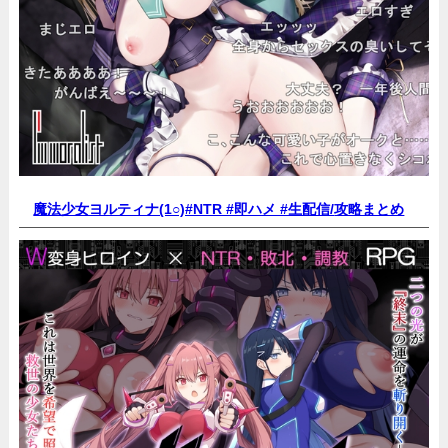
魔法少女ヨルティナ(1○)#NTR #即ハメ #生配信/
攻略まとめ