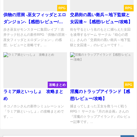
RPG
RPG
供物の淫洞 -巫女フィッダとエロ
交易街の黒い衛兵～地下監獄と
ダンジョン-【感想/レビュー/攻
女囚達～【感想/レビュー/攻略】
略】
歩き巫女がモンスターに集団レイプ！吉
街を守るという名のもとに捕らえた女囚
井テック社さんの新作RPG「供物の淫洞 -
を凌辱するゲーム サークル『幼心の君
巫女フィッダとエロダンジョン-」の感
に』さんの「交易街の黒い衛兵～地下監
想、レビューと攻略です。...
獄と女囚達～」のレビューです！...
攻略まとめ
RPG
ラミア娘といっしょ 攻略まと
淫魔のトラップアイランド【感
め
想/レビュー/攻略】
ネコノホシさんの新作シミュレーション
捕まってしまった王女を救うべく戦う
「ラミア娘といっしょ」の攻略まとめで
RPG！ サークル『月の水企画』さんの
す。...
『淫魔のトラップアイランド』のレビュ
ー記事です。...