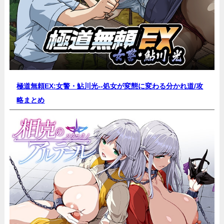
極道無頼EX:女警・鮎川光--処女が変態に変わる分かれ道/
攻
略まとめ