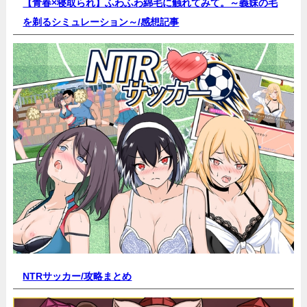
【青春×寝取られ】ふわふわ綿毛に触れてみて。～義妹の毛
を剃るシミュレーション～/
感想記事
NTRサッカー/
攻略まとめ