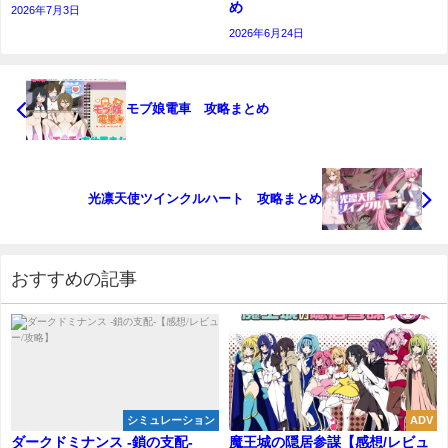
め
2026年7月3日
2026年6月24日
モブ娘電車 攻略まとめ
光凛天使ツインクルハート 攻略まとめ
おすすめの記事
シミュレーション
ADV
ダークドミナンス -鎖の支配-
魔王城の隠居参謀【感想/レビュ