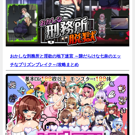
おかしな刑務所と淫欲の地下迷宮 ～隙だらけな七奈のエッ
チなプリズンブレイク～/
攻略まとめ