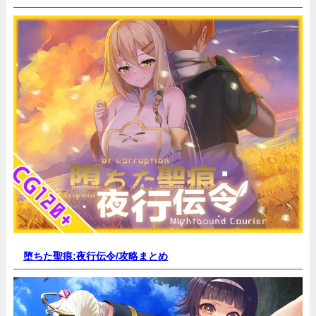
堕ちた聖痕:夜行伝令/
攻略まとめ