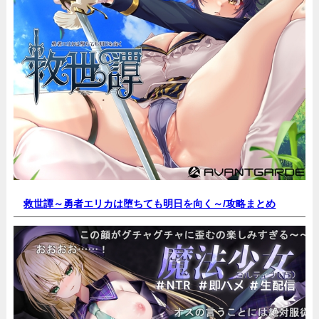
救世譚～勇者エリカは堕ちても明日を向く～/
攻略まとめ