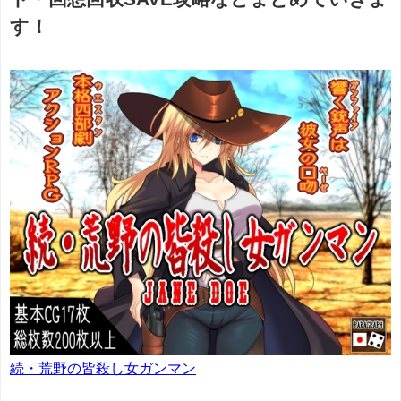
す！
続・荒野の皆殺し女ガンマン