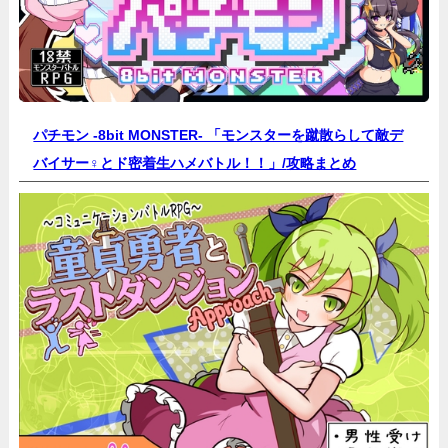
パチモン -8bit MONSTER- 「モンスターを蹴散らして敵デ
バイサー♀とド密着生ハメバトル！！」/
攻略まとめ