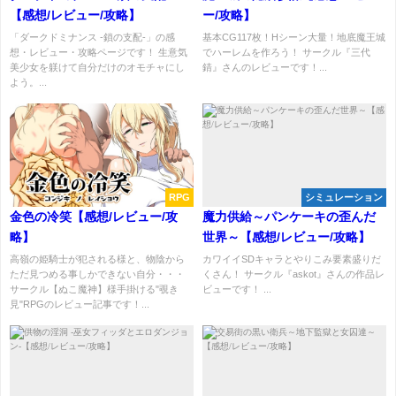
【感想/レビュー/攻略】
ー/攻略】
「ダークドミナンス -鎖の支配-」の感
基本CG117枚！Hシーン大量！地底魔王城
想・レビュー・攻略ページです！ 生意気
でハーレムを作ろう！ サークル『三代
美少女を躾けて自分だけのオモチャにし
錆』さんのレビューです！...
よう。...
RPG
シミュレーション
金色の冷笑【感想/レビュー/攻
魔力供給～パンケーキの歪んだ
略】
世界～【感想/レビュー/攻略】
高嶺の姫騎士が犯される様と、物陰から
カワイイSDキャラとやりこみ要素盛りだ
ただ見つめる事しかできない自分・・・
くさん！ サークル『askot』さんの作品レ
サークル【ぬこ魔神】様手掛ける"覗き
ビューです！ ...
見"RPGのレビュー記事です！...