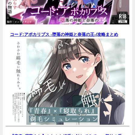
コード:アポカリプス -堕落の神姫と奈落の王-/
攻略まとめ