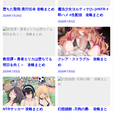
堕ちた聖痕:夜行伝令 攻略まとめ
魔法少女ヨルティナ(1○)#NTR #
即ハメ #生配信 攻略まとめ
2026年7月24日
2026年7月5日
救世譚～勇者エリカは堕ちても
クレア・ストラグル 攻略まと
明日を向く～ 攻略まとめ
め
2026年7月5日
2026年7月5日
NTRサッカー 攻略まとめ
幻想娼館 -天狗の廓- 攻略まと