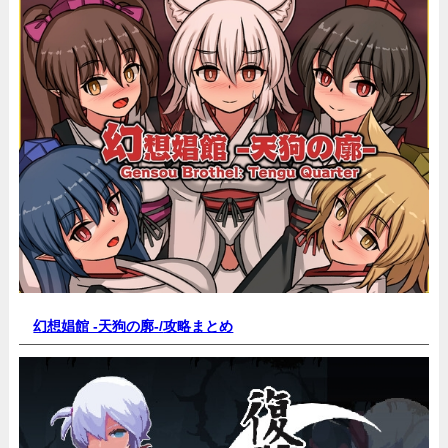
幻想娼館 -天狗の廓-/
攻略まとめ