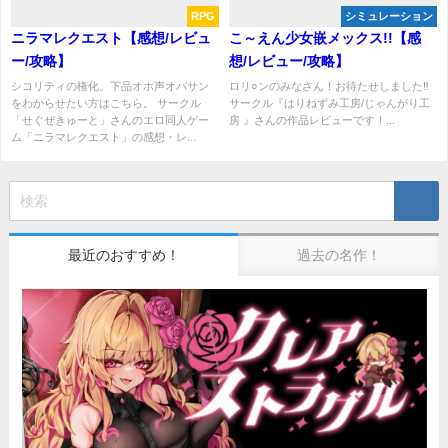
RPG
シミュレーション
ニラマレクエスト【感想/レビュ
こ～えん少女嵌メックス!!【感
ー/攻略】
想/レビュー/攻略】
シコリティの権化。下品オホ声オバサン
ロリ○ンのみなさん！お待たせしました‼
をわからせたい方はこちら。 サークル
サークル『はりねずみ工房/じゃんがり工
「せぐぜきゅーと」さんのエロ同人ゲー
房 』さんの作品レビューです！...
ム「ニラマレクエスト」の感想・レ...
最近のおすすめ！
過去の名作！