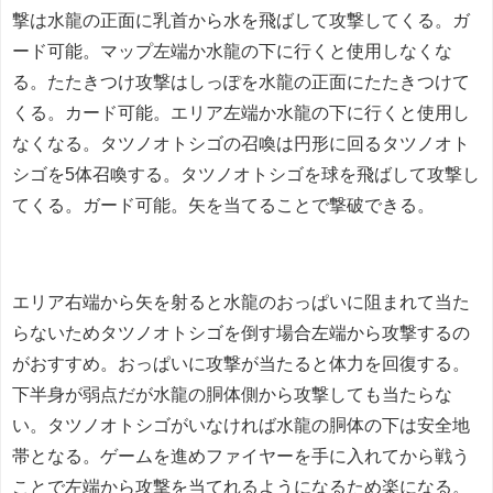
撃は水龍の正面に乳首から水を飛ばして攻撃してくる。ガ
ード可能。マップ左端か水龍の下に行くと使用しなくな
る。たたきつけ攻撃はしっぽを水龍の正面にたたきつけて
くる。カード可能。エリア左端か水龍の下に行くと使用し
なくなる。タツノオトシゴの召喚は円形に回るタツノオト
シゴを5体召喚する。タツノオトシゴを球を飛ばして攻撃し
てくる。ガード可能。矢を当てることで撃破できる。
エリア右端から矢を射ると水龍のおっぱいに阻まれて当た
らないためタツノオトシゴを倒す場合左端から攻撃するの
がおすすめ。おっぱいに攻撃が当たると体力を回復する。
下半身が弱点だが水龍の胴体側から攻撃しても当たらな
い。タツノオトシゴがいなければ水龍の胴体の下は安全地
帯となる。ゲームを進めファイヤーを手に入れてから戦う
ことで左端から攻撃を当てれるようになるため楽になる。