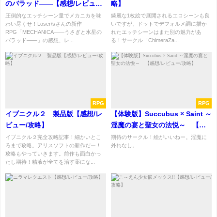
のバラッド――【感想/レビュー/
略】
攻略】
圧倒的なエッチシーン量でメカニカを味
綺麗な1枚絵で展開されるエロシーンも良
わい尽くせ！Loser/sさんの新作
いですが、ドットでデフォルメ調に描か
RPG「MECHANICA――うさぎと水星の
れたエッチシーンはまた別の魅力があ
バラッド――」の感想、レ...
る！サークル「ChimeraZa...
RPG
RPG
イブニクル２ 製品版【感想/レ
【体験版】Succubus × Saint ～
ビュー/攻略】
淫魔の宴と聖女の法悦～ 【感
想/レビュー/攻略】
イブニクル２完全攻略記事！細かいとこ
期待のサークル！絵がいいねー。淫魔に
ろまで攻略。アリスソフトの新作だー！
外れなし。...
攻略もやっていきます。前作も面白かっ
たし期待！精液が全てを治す薬にな...