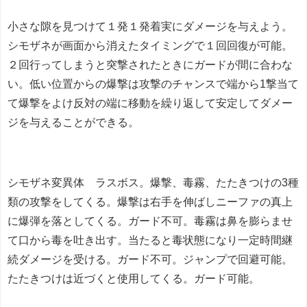
小さな隙を見つけて１発１発着実にダメージを与えよう。
シモザネが画面から消えたタイミングで１回回復が可能。
２回行ってしまうと突撃されたときにガードが間に合わな
い。低い位置からの爆撃は攻撃のチャンスで端から1撃当て
て爆撃をよけ反対の端に移動を繰り返して安定してダメー
ジを与えることができる。
シモザネ変異体 ラスボス。爆撃、毒霧、たたきつけの3種
類の攻撃をしてくる。爆撃は右手を伸ばしニーファの真上
に爆弾を落としてくる。ガード不可。毒霧は鼻を膨らませ
て口から毒を吐き出す。当たると毒状態になり一定時間継
続ダメージを受ける。ガード不可。ジャンプで回避可能。
たたきつけは近づくと使用してくる。ガード可能。