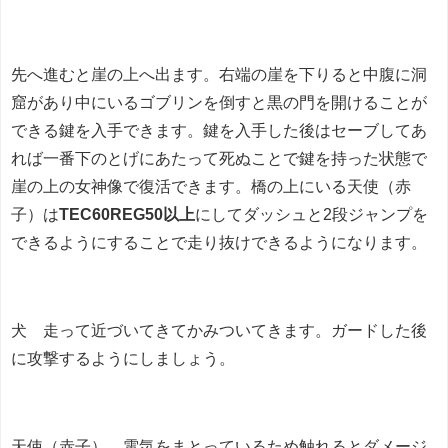
先へ進むと崖の上へ出ます。右端の崖を下りると中腹に洞
窟があり中にいるゴブリンを倒すと黒の門を開けることが
できる鍵を入手できます。鍵を入手した後はセーブしてあ
れば一番下のとげにあたって死ぬことで鍵を持った状態で
崖の上の女神像で復活できます。橋の上にいる天使（赤
子）は
TEC60REG50以上
にしてダッシュと2段ジャンプを
できるようにすることで走り抜けできるようになります。
犬 走って近づいてきてかみついてきます。ガードした後
に攻撃するようにしましょう。
天使（赤子） 電気をまとっているため触れるとダメージ