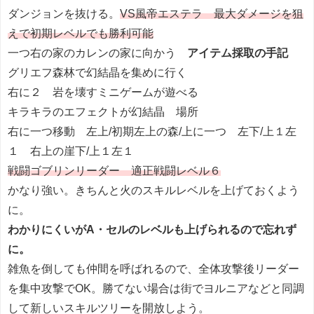
ダンジョンを抜ける。
VS風帝エステラ 最大ダメージを狙
えで初期レベルでも勝利可能
一つ右の家のカレンの家に向かう
アイテム採取の手記
グリエフ森林で幻結晶を集めに行く
右に２ 岩を壊すミニゲームが遊べる
キラキラのエフェクトが幻結晶 場所
右に一つ移動 左上/初期左上の森/上に一つ 左下/上１左
１ 右上の崖下/上１左１
戦闘ゴブリンリーダー 適正戦闘レベル６
かなり強い。きちんと火のスキルレベルを上げておくよう
に。
わかりにくいがA・セルのレベルも上げられるので忘れず
に。
雑魚を倒しても仲間を呼ばれるので、全体攻撃後リーダー
を集中攻撃でOK。勝てない場合は街でヨルニアなどと同調
して新しいスキルツリーを開放しよう。