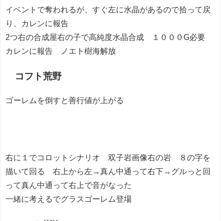
イベントで奪われるが、すぐ左に水晶があるので拾って戻
り、カレンに報告
2つ右の合成屋右の子で高純度水晶合成 １０００G必要
カレンに報告 ノエト樹海解放
コフト荒野
ゴーレムを倒すと善行値が上がる
右に１でコロットシナリオ 双子岩画像右の岩 ８の字を
描いて回る 右上から左→真ん中通って右下→グルっと回
って真ん中通って右上で音がなった
一緒に考えるでグラスゴーレム登場