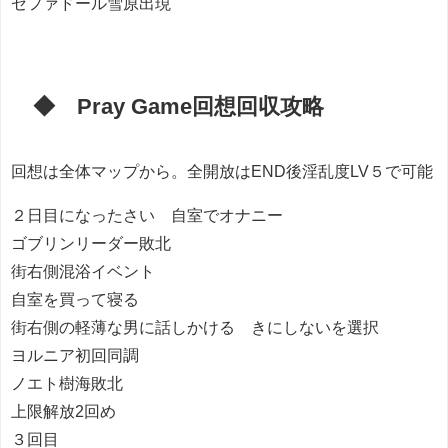
セファドール雪原出現
◆ Pray Game回想回収攻略
回想は全体マップから。全開放はEND後淫乱度LV５で可能
２日目になったさい 自室でオナニー
ゴブリンリーダー敗北
街右側混浴イベント
自室を買って寝る
街右側の軽薄な男に話しかける きにしないを選択
ヨルニア初回同調
ノエト樹海敗北
上限解放2回め
３回目