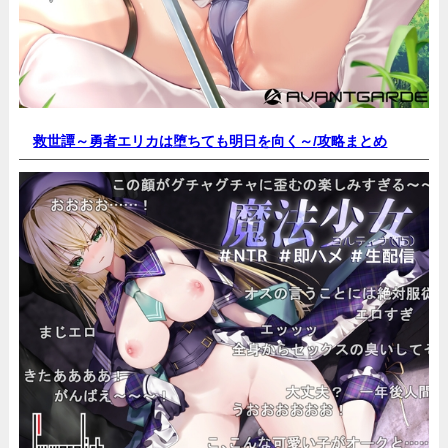
救世譚～勇者エリカは堕ちても明日を向く～/
攻略まとめ