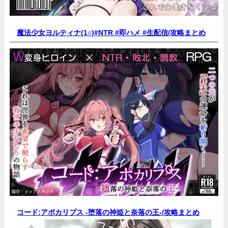
魔法少女ヨルティナ(1○)#NTR #即ハメ #生配信/
攻略まとめ
コード:アポカリプス -堕落の神姫と奈落の王-/
攻略まとめ