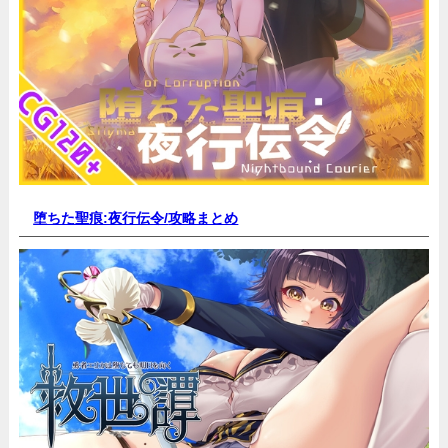
堕ちた聖痕:夜行伝令/
攻略まとめ