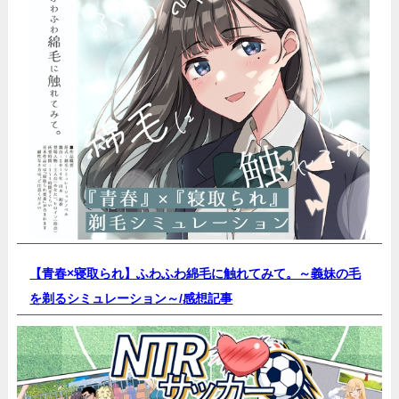
【青春×寝取られ】ふわふわ綿毛に触れてみて。～義妹の毛
を剃るシミュレーション～/
感想記事