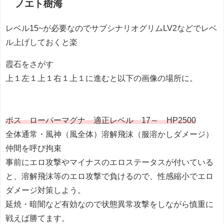
ノエト樹海
レベル15~が必要なのでサブシナリオグリムLV2などでレベ
ル上げしておくと楽
霞石をさがす
上１左１上１右１上１に進むと以下の画像の場所に。
ボス ローパーマグナ 適正レベル 17～ HP2500
全体通常・風神（風全体）溶解飛沫（服溶かしダメージ）
仲間を呼び拘束
事前にエロ攻撃やマイナスのエロステータスが付いている
と、溶解飛沫等のエロ攻撃で負けるので、性感縮小でエロ
ダメージ対策しよう。
延焼・暗闇など有効なので状態異常攻撃をしながら慎重に
戦えば勝てます。