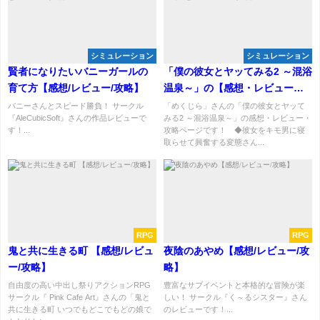
シミュレーション
シミュレーション
賢者になりたいバニーガールの
「僕の彼女とヤッてみる2 ～混浴
育て方【感想/レビュー/攻略】
温泉～」の【感想・レビュー・
攻略】
バニーさんとスピード勝負！ サークル
「めくじら」さんの「僕の彼女とヤッて
『AleCubicSoft』さんの作品レビューで
みる2 ～混浴温泉～」の感想・レビュー・
す！...
攻略ページです！ ◆彼女をキモ男に寝
取らせて興奮する変態さん...
RPG
RPG
鬼と共に生きる町 【感想/レビュ
夜陰のあやめ【感想/レビュー/攻
ー/攻略】
略】
自由度の高い中出し祭りアクションRPG
豊富なサブイベントと本格的な冒険が楽
サークル『 Pink Cafe Art』さんの「鬼と
しい！ サークル『く～るシスター』さん
共に生きる町 いつでもどこでもどの娘で
のレビューです！...