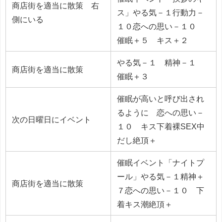
商店街を適当に散策 右
ス」やる気－１行動力－
側にいる
１０恋への思い－１０
催眠＋５ キス＋２
やる気－１ 精神－１
商店街を適当に散策
催眠＋３
催眠が高いと呼び出され
るように 恋への思い－
次の日曜日にイベント
１０ キス下着裸SEX中
だし絶頂＋
催眠イベント「ナイトプ
ール」やる気－１精神＋
商店街を適当に散策
７恋への思い－１０ 下
着キス潮絶頂＋