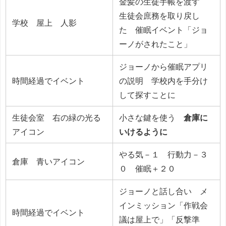
金髪の生徒手帳を渡す
生徒会庶務を取り戻し
学校 屋上 人影
た 催眠イベント「ジョ
ーノがされたこと」
ジョーノから催眠アプリ
時間経過でイベント
の説明 学校内を手分け
して探すことに
生徒会室 右の緑の光る
小さな鍵を使う
倉庫に
アイコン
いけるように
やる気－１ 行動力－３
倉庫 青いアイコン
０ 催眠＋２０
ジョーノと話し合い メ
インミッション「作戦会
時間経過でイベント
議は屋上で」「反撃準