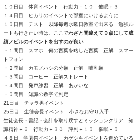
１０日目 体育イベント 行動力－１０ 催眠＋３
１４日目 ヒカリのイベントで部室にいけるように
１５日目 テスト 以降毎週水曜日教室で出来る 勉強ル
ートも行きたい時は、ここで
わざと間違えて０点にして成
績ノビルのイベントを出すのが良い
・１問目 スマホ 何の言葉を略した言葉 正解 スマー
トフォン
・２問目 カモノハシの分類 正解 哺乳類
・３問目 コーヒー 正解ストレート
・４問目 発声練習 正解 あかいな
・５問目 知識の数字で判定
21日目 チャラ男イベント
25日目 生徒会長イベント 小さなお守り入手
生徒会長・書記・会計を取り戻すとミッションクリア 知
識精神＋６ 行動力＋３０ 評判＋１５ 催眠－５
４８日 学園祭イベント カゲシキイベントを進めている