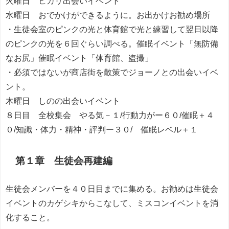
火曜日 ヒカリ出会いイベント
水曜日 おでかけができるように。お出かけお勧め場所
・生徒会室のピンクの光と体育館で光と練習して翌日以降
のピンクの光を６回ぐらい調べる。催眠イベント「無防備
なお尻」催眠イベント「体育館、盗撮」
・必須ではないが商店街を散策でジョーノとの出会いイベ
ント。
木曜日 しのの出会いイベント
８日目 全校集会 やる気－１/行動力がー６０/催眠＋４
０/知識・体力・精神・評判ー３０/ 催眠レベル＋１
第１章 生徒会再建編
生徒会メンバーを４０日目までに集める。お勧めは生徒会
イベントのカゲシキからこなして、ミスコンイベントを消
化すること。