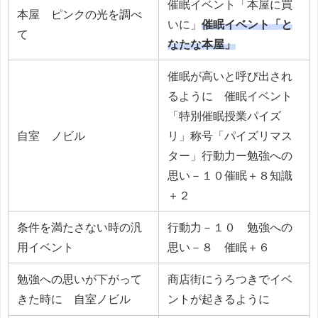
催眠イベント「本屋に買
本屋 ピンクの光を調べ
いに」
催眠イベント「と
て
なたな本屋」
催眠が高いと呼び出され
るように 催眠イベント
「特別催眠授業パイズ
自室 ノビル
リ」称号「パイズリマス
ター」行動力ー勉強への
思い－１０催眠＋８知識
＋２
条件を満たさない時の汎
行動力－１０ 勉強への
用イベント
思い－８ 催眠＋６
勉強への思いが下がって
商店街にうろつきでイベ
きた時に 自室ノビル
ントが起きるように