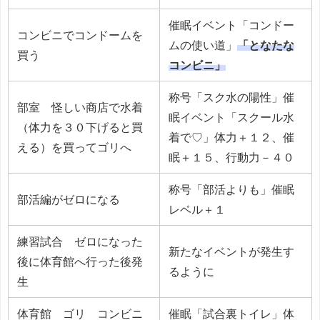
催眠イベント「コンドー
コンビニでコンドームを
ムの使い道」
「となたな
買う
コンビニ」
称号「スク水の陽性」催
部室 怪しい商店で水着
眠イベント「スクール水
（体力を３０下げると買
着で♡」体力＋１２、催
える）を買ってゴリへ
眠＋１５、行動力－４０
称号「部活よりも」催眠
部活編がゼロになる
レベル＋１
練習試合 ゼロになった
新たなイベントが発生す
後に体育館へ行った後発
るように
生
体育館 ゴリ コンビニ
催眠「試合裏トイレ」体