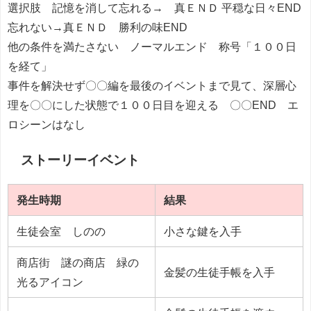
選択肢 記憶を消して忘れる→ 真ＥＮＤ 平穏な日々END
忘れない→真ＥＮＤ 勝利の味END
他の条件を満たさない ノーマルエンド 称号「１００日
を経て」
事件を解決せず〇〇編を最後のイベントまで見て、深層心
理を〇〇にした状態で１００日目を迎える 〇〇END エ
ロシーンはなし
ストーリーイベント
発生時期
結果
生徒会室 しのの
小さな鍵を入手
商店街 謎の商店 緑の
金髪の生徒手帳を入手
光るアイコン